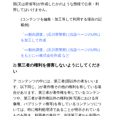
国(又は府省等)が作成したかのような態様で公表・利
用してはいけません。
(コンテンツを編集・加工等して利用する場合の記
載例)
「○○動向調査」(石川県警察) (当該ページのURL)
を加工して作成
「○○動向調査」(石川県警察) (当該ページのURL)
をもとに○○株式会社作成 など
2) 第三者の権利を侵害しないようにしてくださ
い
ア コンテンツの中には、第三者(国以外の者をいいま
す。以下同じ。)が著作権その他の権利を有している場
合があります。第三者が著作権を有しているコンテン
ツや、第三者が著作権以外の権利(例:写真における肖
像権、パブリシティ権等)を有しているコンテンツにつ
いては、特に権利処理済であることが明示されている
ものを除き、利用者の責任で、当該第三者から利用の