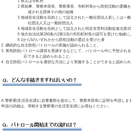
1 県又は市町村
2 県知事、警察本部長、警察署長、市町村長から防犯活動の委嘱
成される団体その他の組織
3 地域安全活動を目的として設立された一般社団法人若しくは一般
社団法人又は一般財団法人
4 地域安全活動を目的として設立された特定非営利活動促進法第1
5 地方自治法第260条の2第1項の市区町村長の認可を受けた地縁
6 1から5のいずれかから防犯活動の委託を受けた者
2. 継続的な自主防犯パトロールの実施が認められること。
3. 青色防犯パトロール講習を受講するなどして、パトロール中に予想され
応できると認められること。
4. 自主防犯パトロールを適切な方法により実施することができると認めら
A.警察署(生活安全課)に必要書類を提出して、警察本部長に証明を申請しま
申請の詳細は、管轄する警察署の生活安全課にお尋ねください。