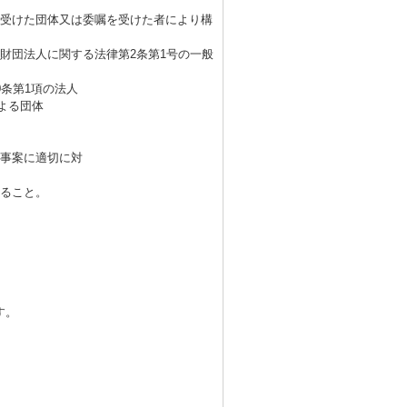
を受けた団体又は委嘱を受けた者により構
財団法人に関する法律第2条第1号の一般
0条第1項の法人
による団体
る事案に適切に対
れること。
す。