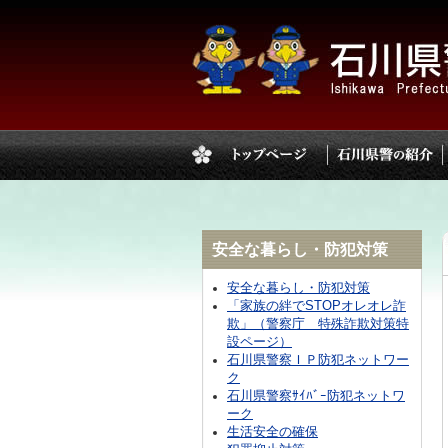
安全な暮らし・防犯対策
安全な暮らし・防犯対策
「家族の絆でSTOPオレオレ詐
欺」（警察庁 特殊詐欺対策特
設ページ）
石川県警察ＩＰ防犯ネットワー
ク
石川県警察ｻｲﾊﾞｰ防犯ネットワ
ーク
生活安全の確保