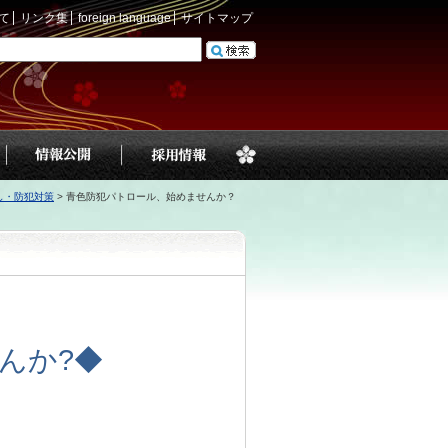
て
リンク集
foreign language
サイトマップ
し・防犯対策
>
青色防犯パトロール、始めませんか？
んか?◆