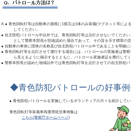
A.● 青色回転灯等は自動車の屋根に1個又は1体のみ装備(マグネット等によ
してください。
● 自主防犯パトロール中以外では、青色回転灯等は点灯させないでください
として警察本部長が別途認めた場合であって、その旨を示す標章の交
● 自動車の車体に団体の名称及び自主防犯パトロール中であることを明確に
●
青色回転灯等を点灯させて運行する場合には、パトロールの実施者は警察
ら見えるように掲示するとともに、パトロール実施者証を携行して
● 警察本部長が認めた地域以外では青色回転灯等を点灯させての自主防犯
◆青色防犯パトロールの好事例
● 青色防犯パトロールを実施しているボランティアの方々を紹介して
青色回転灯等装備車両運用状況事例集は
こちら(警察庁ホームページ)