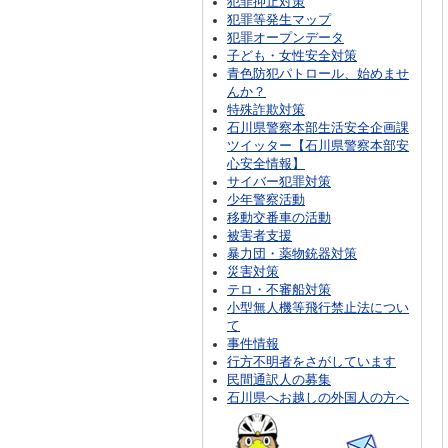
犯罪抑止対策
犯罪等発生マップ
犯罪オープンデータ
子ども・女性安全対策
青色防犯パトロール、始めませ
んか？
特殊詐欺対策
石川県警察本部生活安全企画課
ツイッター【石川県警察本部安
心安全情報】
サイバー犯罪対策
少年警察活動
移動交番車の活動
被害者支援
暴力団・薬物銃器対策
災害対策
テロ・不審船対策
小型無人機等飛行禁止法につい
て
事件情報
行方不明者をさがしています
民間通訳人の募集
石川県へお越しの外国人の方へ