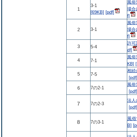
風俗
3-1
場合に
1
[69KB]
風俗
3-1
場合に
2
許可証
3
5-4
風俗
4
7-1
KB]
相続
5
7-5
風俗
7の2-1
6
法人
7
7の2-3
風俗
8
7の3-1
B]