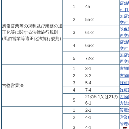
店舗
1
45
付 [1
無店
2
55-2
交付 
風俗営業等の規制及び業務の適
映像
正化等に関する法律施行規則
3
61-2
再交付
(風俗営業等適正化法施行規則)
店舗
4
66-2
交付 
無店
5
72-2
再交付
古物商
1
3-1
古物市
2
3-2
許可証
3
5-4
古物営業法
許可証
4
7-4
21の5-1又は21の
古物
5
6-1
方法の
質屋の
1
2-1
営業所
2
4-1
管理
3
4-1