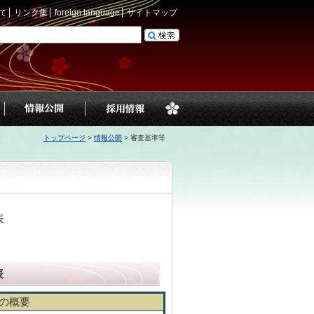
て
リンク集
foreign language
サイトマップ
トップページ
>
情報公開
>
審査基準等
表
表
の概要