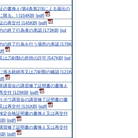
証の書換え(第4条第2項による届出の
限る。) [154KB]
証の再交付
[145KB]
約の終了行為者の承認 [173KB]
約の終了行為を行う場所の承認 [178K
又は刀剣類の所持の許可 [547KB]
に係る銃砲等又は刀剣類の確認 [121K
等講習会の講習修了証明書の書換え
交付 [129KB]
スボウ講習会の講習修了証明書の書
は再交付 [131KB]
検定合格証明書の書換え又は再交付
KB]
講習修了証明書の書換え又は再交付
KB]