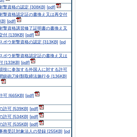
撃資格の認定 [308KB]
射撃資格認定証の書換え又は再交付
KB]
射撃資格講習修了証明書の書換え又
付 [139KB]
スボウ射撃資格の認定 [313KB]
スボウ射撃資格認定証の書換え又は
 [133KB]
競技に参加する外国人に対する許可
間銃砲刀剣類取締法施行令 [136KB]
可 [665KB]
許可 [539KB]
許可 [534KB]
許可 [535KB]
事務受託対象法人の登録 [255KB]