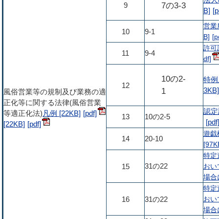
法人
7の3-3
9
B]
営業
10
9-1
B]
許可証
11
9-4
10の2-
特例
12
1
3KB]
風俗営業等の規制及び業務の適
正化等に関する法律(風俗営業
認定
等適正化法)
凡例 [22KB]
13
10の2-5
[22KB]
遊戯
14
20-10
[97K
特定
31の22
おい
15
場合に
特定
おい
16
31の22
場合に