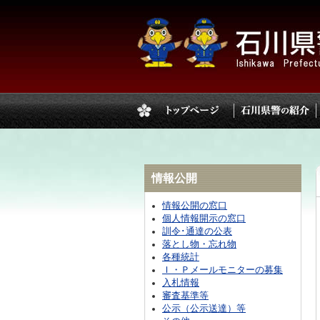
情報公開
情報公開の窓口
個人情報開示の窓口
訓令･通達の公表
落とし物・忘れ物
各種統計
Ｉ・Ｐメールモニターの募集
入札情報
審査基準等
公示（公示送達）等