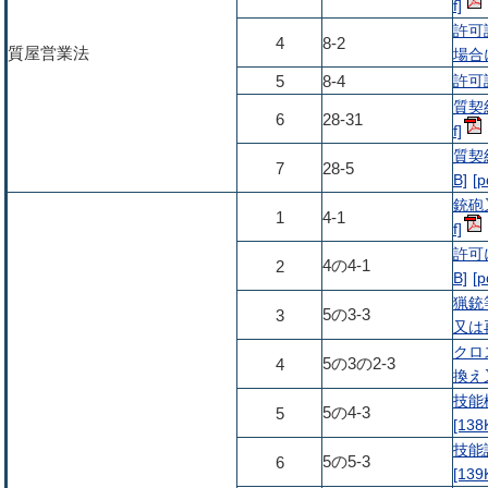
許可
4
8-2
質屋営業法
場合に
許可
5
8-4
質契
6
28-31
質契
7
28-5
B]
銃砲
1
4-1
許可
4の4-1
2
B]
猟銃
5の3-3
3
又は再
クロ
5の3の2-3
4
換え又
技能
5の4-3
5
[138
技能
5の5-3
6
[139