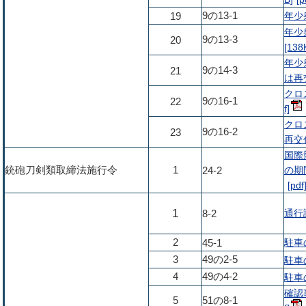
9の13-1
年少射
19
年少
9の13-3
20
[138
年少
9の14-3
21
は再交
クロ
9の16-1
22
クロ
9の16-2
23
再交付
国際
銃砲刀剣類取締法施行令
1
の期
24-2
1
通行許
8-2
2
駐車の
45-1
3
49の2-5
駐車の
4
49の4-2
駐車の
確認
5
51の8-1