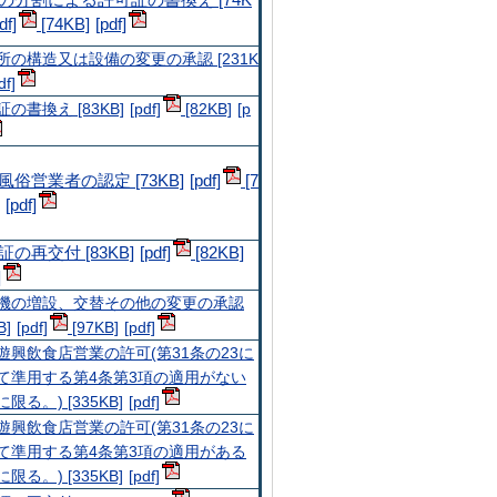
の分割による許可証の書換え [74K
[74KB]
所の構造又は設備の変更の承認 [231K
の書換え [83KB]
[82KB]
風俗営業者の認定 [73KB]
[7
証の再交付 [83KB]
[82KB]
機の増設、交替その他の変更の承認
B]
[97KB]
遊興飲食店営業の許可(第31条の23に
て準用する第4条第3項の適用がない
限る。) [335KB]
遊興飲食店営業の許可(第31条の23に
て準用する第4条第3項の適用がある
限る。) [335KB]