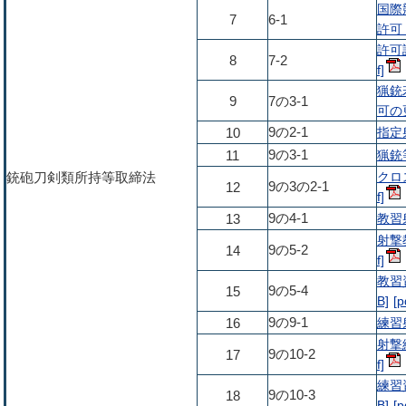
国際
7
6-1
許可 
許可
8
7-2
猟銃
9
7の3-1
可の更
9の2-1
指定射
10
9の3-1
猟銃
11
クロ
銃砲刀剣類所持等取締法
9の3の2-1
12
9の4-1
教習射
13
射撃
9の5-2
14
教習
9の5-4
15
B]
9の9-1
練習射
16
射撃
9の10-2
17
練習
9の10-3
18
B]