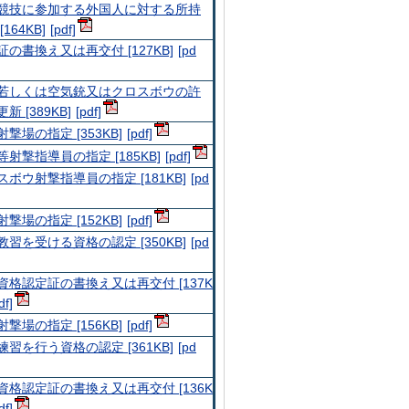
競技に参加する外国人に対する所持
[164KB]
証の書換え又は再交付 [127KB]
若しくは空気銃又はクロスボウの許
新 [389KB]
撃場の指定 [353KB]
等射撃指導員の指定 [185KB]
スボウ射撃指導員の指定 [181KB]
撃場の指定 [152KB]
教習を受ける資格の認定 [350KB]
資格認定証の書換え又は再交付 [137K
撃場の指定 [156KB]
練習を行う資格の認定 [361KB]
資格認定証の書換え又は再交付 [136K