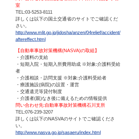
室
TEL:03-5253-8111
詳しくは以下の国土交通省のサイトでご確認くだ
さい。
http://www.mlit.go.jp/jidosha/anzen/04relief/accident/
aftereffect.html
【自動車事故対策機構(NASVA)の取組】
・介護料の支給
・短期入院・短期入所費用助成 ※対象:介護料受給
者
・介護相談・訪問支援 ※対象:介護料受給者
・療護施設(病院)の設置・運営
・交通遺児等貸付制度
・介護者(親)なき後に備えるための情報提供
問い合わせ先:自動車事故対策機構石川支所
TEL:076-239-3207
詳しくは以下のNASVAのサイトでご確認くださ
い。
http://www.nasva.go.jp/sasaeru/index.html