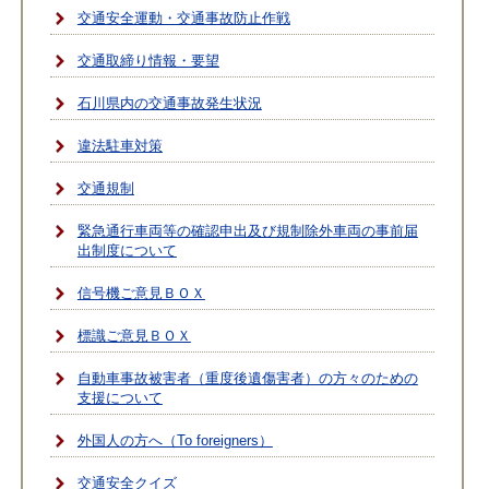
交通安全運動・交通事故防止作戦
交通取締り情報・要望
石川県内の交通事故発生状況
違法駐車対策
交通規制
緊急通行車両等の確認申出及び規制除外車両の事前届
出制度について
信号機ご意見ＢＯＸ
標識ご意見ＢＯＸ
自動車事故被害者（重度後遺傷害者）の方々のための
支援について
外国人の方へ（To foreigners）
交通安全クイズ