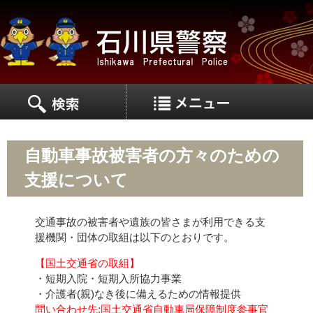
MEN
MENU
自動車事故被害者の方々のための
支援について
交通事故の被害者や遺族の皆さまが利用できる支
援機関・団体の取組は以下のとおりです。
【国土交通省の取組】
・短期入院・短期入所協力事業
・介護者(親)なき後に備えるための情報提供
問い合わせ先:国土交通省自動車局保障制度参事官