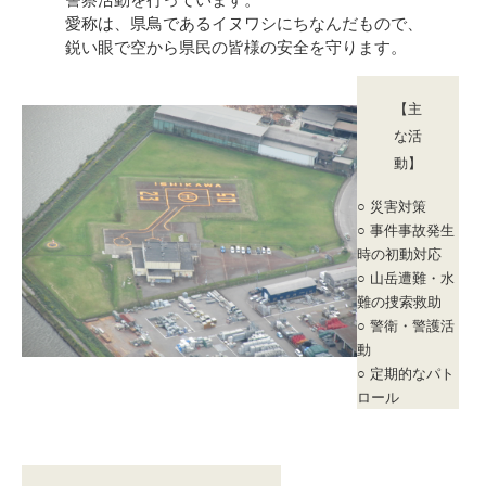
警察活動を行っています。
愛称は、県鳥であるイヌワシにちなんだもので、
鋭い眼で空から県民の皆様の安全を守ります。
【主
な活
動】
○
災害対策
○
事件事故発生
時の初動対応
○ 山岳遭難・水
難の捜索救助
○ 警衛・警護活
動
○ 定期的なパト
ロール