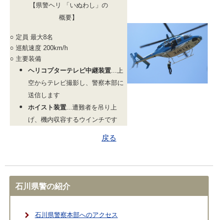
【県警ヘリ 「いぬわし」の
概要】
○ 定員 最大8名
○ 巡航速度 200km/h
○ 主要装備
ヘリコプターテレビ中継装置
...
上
空からテレビ撮影し、警察本部に
送信します
ホイスト装置
...
遭難者を吊り上
げ、機内収容するウインチです
戻る
石川県警の紹介
石川県警察本部へのアクセス