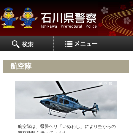
MEN
MENU
航空隊
航空隊は、県警ヘリ「いぬわし」により空からの