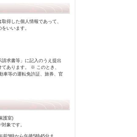
は取得した個人情報であって、
のをいいます。
示請求書等」に記入のうえ提出
てあります。 ※ このとき、
動車等の運転免許証、旅券、官
保護室)
が対象です。
前9時から午後5時45分ま