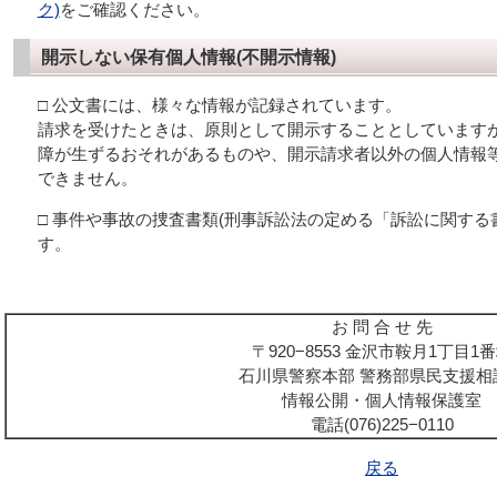
ク)
をご確認ください。
開示しない保有個人情報(不開示情報)
□ 公文書には、様々な情報が記録されています。
請求を受けたときは、原則として開示することとしています
障が生ずるおそれがあるものや、開示請求者以外の個人情報
できません。
□ 事件や事故の捜査書類(刑事訴訟法の定める「訴訟に関する
す。
お 問 合 せ 先
〒920−8553 金沢市鞍月1丁目1
石川県警察本部 警務部県民支援相
情報公開・個人情報保護室
電話(076)225−0110
戻る