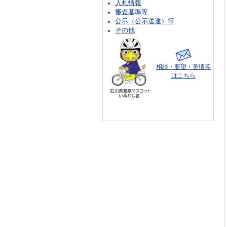
入札情報
審査基準等
公示（公示送達）等
その他
相談・要望・苦情等
はこちら