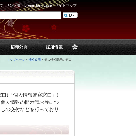
て
リンク集
foreign language
サイトマップ
トップページ
>
情報公開
>
個人情報開示の窓口
口(「個人情報警察窓口」)
る個人情報の開示請求等につ
写しの交付などを行っており