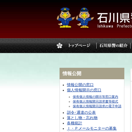
情報公開
情報公開の窓口
個人情報開示の窓口
保有個人情報の開示等窓口案内
保有個人情報開示請求書等様式
保有個人情報開示請求の電子申請
訓令･通達の公表
落とし物・忘れ物
各種統計
Ｉ・Ｐメールモニターの募集