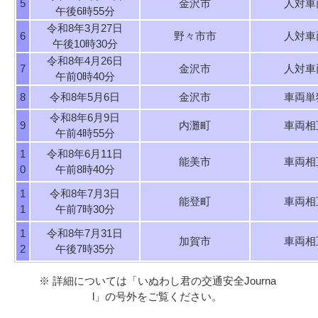
5
金沢市
人対車
午後6時55分
令和8年3月27日
6
野々市市
人対車
午後10時30分
令和8年4月26日
7
金沢市
人対車
午前0時40分
8
令和8年5月6日
金沢市
車両単
令和8年6月9日
9
内灘町
車両相
午前4時55分
1
令和8年6月11日
能美市
車両相
0
午前8時40分
1
令和8年7月3日
能登町
車両相
1
午前7時30分
1
令和8年7月31日
加賀市
車両相
2
午後7時35分
※ 詳細については「いぬわし君の交通安全Journa
l」の号外をご覧ください。