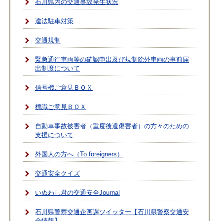
石川県内の交通事故発生状況
違法駐車対策
交通規制
緊急通行車両等の確認申出及び規制除外車両の事前届
出制度について
信号機ご意見ＢＯＸ
標識ご意見ＢＯＸ
自動車事故被害者（重度後遺傷害者）の方々のための
支援について
外国人の方へ（To foreigners）
交通安全クイズ
いぬわし君の交通安全Journal
石川県警察交通企画課ツイッター【石川県警察交通安
全情報】