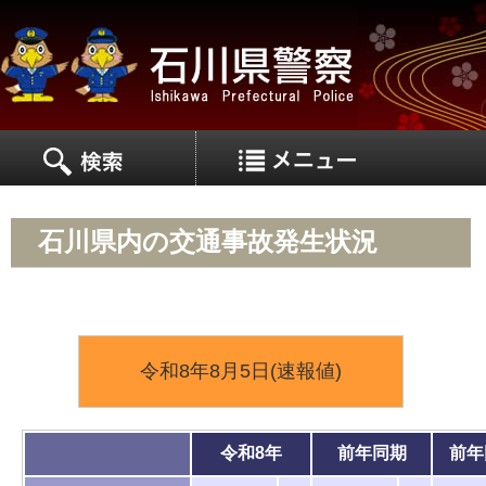
MEN
MENU
石川県内の交通事故発生状況
令和8年8月5日
(速報値)
令和8年
前年同期
前年