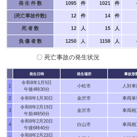
発 生 件 数
1095
件
1021
件
(死亡事故件数)
12
件
14
件
死 者 数
12
人
15
人
負 傷 者 数
1250
1158
人
人
〇 死亡事故の発生状況
発生日時
発生場所
事故形
令和8年1月5日
1
小松市
人対車
午後4時30分
2
令和8年1月30日
金沢市
車両単
令和8年2月19日
3
金沢市
車両相
午前4時50分
令和8年2月20日
4
白山市
車両相
午後6時40分
令和8年2月23日