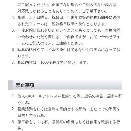
にご記入ください。正確でない場合やご記入のない場合は、
対応致しかねることもありますので、ご了承下さい。
4.
夜間、土・日曜日、祝祭日、年末年始等の執務時間外に送信
されたフォームは、翌執務日以降の受付となります。
5.
一度お問い合わせいただいたことがありましても、再度お問
い合わせいただく際には、ご面倒ですが、お問い合わせフォ
ームにご記入のうえ、ご連絡ください。
6.
写真の貼付やファイルの添付はできないシステムになってお
ります。
7.
相談内容は、1000字程度でお願いします。
禁止事項
1.
他人のeメールアドレスを登録する等、虚偽の申告、届出を行
う行為。
2.
営業活動もしくは営利を目的とする行為、またはその準備を
目的とする行為。
3.
第三者もしくは石川県警察の名誉もしくは信用を毀損する行
為。