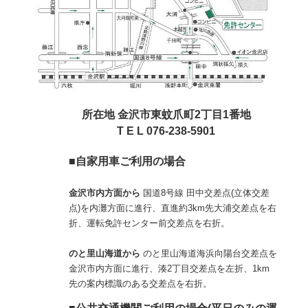
所在地 金沢市東蚊爪町2丁目1番地
T E L 076-238-5901
■自家用車ご利用の場合
金沢市内方面から
国道8号線 田中交差点(立体交差
点)を内灘方面に進行、直進約3km先大浦交差点を右
折、運転免許センター前交差点を右折。
のと里山海道から
のと里山海道海浜向陽台交差点を
金沢市内方面に進行、湊2丁目交差点を左折、1km
先の案内標識のある交差点を右折。