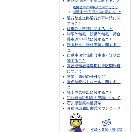
道路使用許可申請に関すること
道路使用許可申請に関すること
制限外牽引許可申請に関すること
通行禁止道路通行許可申請に関
すること
駐車許可申請に関すること
制限外積載・設備外積載・荷台
乗車許可申請に関すること
制限外牽引許可申請に関するこ
と
自動車保管場所（車庫）証明に
関すること
高齢運転者等専用駐車区間制度
について
営業、鉄砲の許可など
青色防犯パトロールに関するこ
と
登山届の提出に関すること
犯罪経歴証明書の申請について
石川県警察本部見学
各種申請届出書式ダウンロード
相談・要望・苦情等