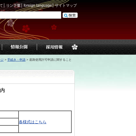
て
リンク集
foreign language
サイトマップ
ージ
>
手続き・申請
>
道路使用許可申請に関すること
内
各様式はこちら