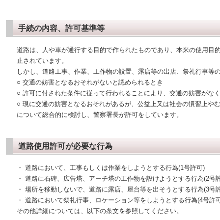
手続の内容、許可基準等
道路は、人や車が通行する目的で作られたものであり、本来の使用目
止されています。
しかし、道路工事、作業、工作物の設置、露店等の出店、祭礼行事等
○ 交通の妨害となるおそれがないと認められるとき
○ 許可に付された条件に従って行われることにより、交通の妨害がな
○ 現に交通の妨害となるおそれがあるが、公益上又は社会の慣習上や
について総合的に検討し、警察署長が許可をしています。
道路使用許可が必要な行為
・ 道路において、工事もしくは作業をしようとする行為(1号許可)
・ 道路に石碑、広告塔、アーチ塔の工作物を設けようとする行為(2号許
・ 場所を移動しないで、道路に露店、屋台等を出そうとする行為(3号許
・ 道路において祭礼行事、ロケーション等をしようとする行為(4号許可
その他詳細については、以下の条文を参照してください。