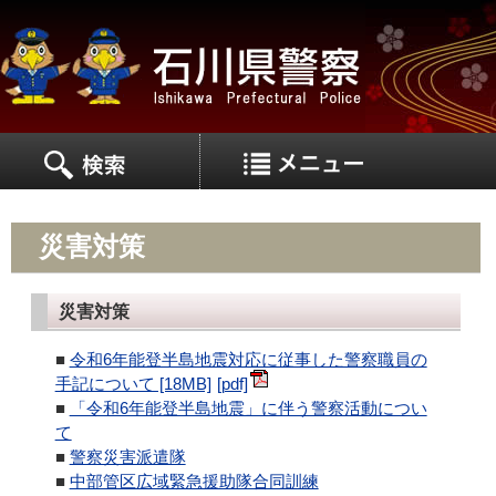
MEN
MENU
災害対策
災害対策
■
令和6年能登半島地震対応に従事した警察職員の
手記について [18MB]
■
「令和6年能登半島地震」に伴う警察活動につい
て
■
警察災害派遣隊
■
中部管区広域緊急援助隊合同訓練