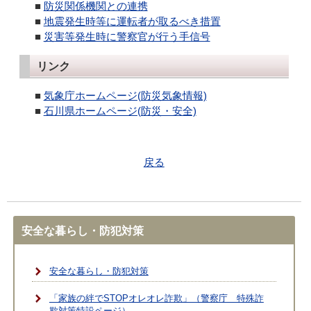
■
防災関係機関との連携
■
地震発生時等に運転者が取るべき措置
■
災害等発生時に警察官が行う手信号
リンク
■
気象庁ホームページ(防災気象情報)
■
石川県ホームページ(防災・安全)
戻る
安全な暮らし・防犯対策
安全な暮らし・防犯対策
「家族の絆でSTOPオレオレ詐欺」（警察庁 特殊詐
欺対策特設ページ）