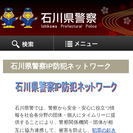
MEN
MENU
石川県警察IP防犯ネットワーク
石川県警では、警察から安全・安心に役立つ情
報を社会各分野の団体・個人
にタイムリーに提
供することにより、警察関係機関・団体が相
互に協力連携して、
被害を防止し、
犯罪の起き