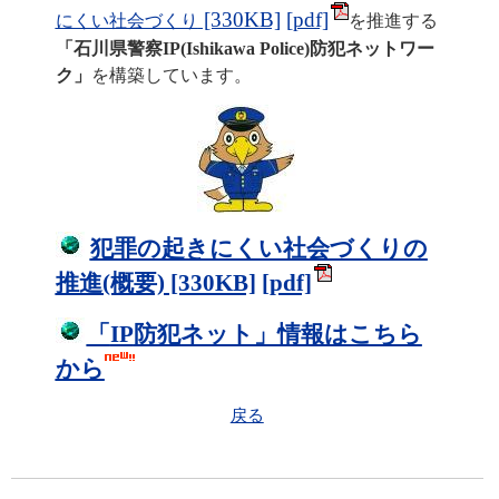
[330KB]
にくい社会づくり
を推進する
「石川県警察
IP
(
Ishikawa
Police
)防犯ネットワー
ク」
を構築しています。
犯罪の起きにくい社会づくりの
推進(概要) [330KB]
「
IP
防犯ネット」情報はこちら
から
戻る