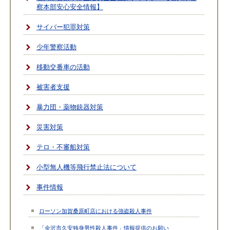
察本部安心安全情報】
サイバー犯罪対策
少年警察活動
移動交番車の活動
被害者支援
暴力団・薬物銃器対策
災害対策
テロ・不審船対策
小型無人機等飛行禁止法について
事件情報
ローソン加賀桑原町店における強盗殺人事件
「金沢市久安独身男性殺人事件」情報提供のお願い