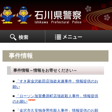
MEN
MENU
事件情報
事件情報～情報をお寄せください～
■
「すき家金沢畝田店強盗未遂事件」情報提供のお
願い
■
「ローソン加賀桑原町店強盗殺人事件」情報提供
のお願い
■
「金沢市久安独身男性殺人事件」情報提供のお願