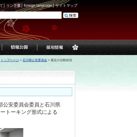
て
リンク集
foreign language
サイトマップ
トップページ
>
石川県公安委員会
>
最近の活動状況
竹部公安委員会委員と石川県
リートーキング形式による