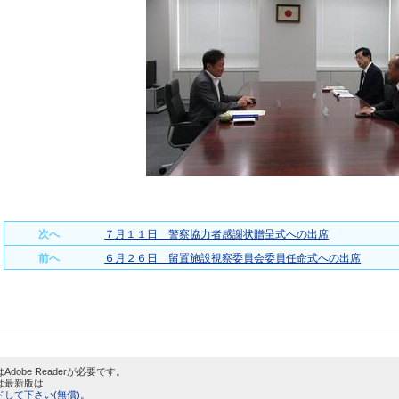
次へ
７月１１日 警察協力者感謝状贈呈式への出席
前へ
６月２６日 留置施設視察委員会委員任命式への出席
dobe Readerが必要です。
は最新版は
して下さい(無償)
。