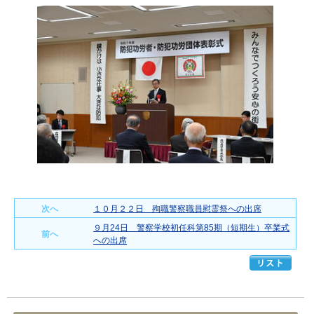
次へ
１０月２２日 殉職警察職員慰霊祭への出席
９月24日 警察学校初任科第85期（短期生）卒業式
前へ
への出席