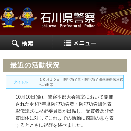
MEN
MENU
最近の活動状況
１０月１０日 防犯功労者・防犯功労団体表彰伝達式
タイトル
への出席
10月10日(金)、警察本部大会議室において開催
された令和7年度防犯功労者・防犯功労団体表
彰伝達式に杉野委員長が出席し、受賞者及び受
賞団体に対してこれまでの活動に感謝の意を表
するとともに祝辞を述べました。