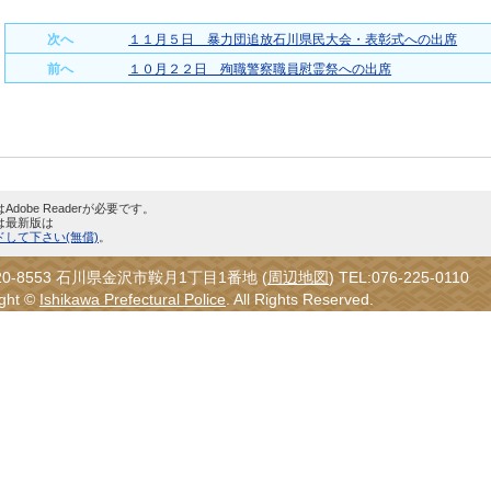
次へ
１１月５日 暴力団追放石川県民大会・表彰式への出席
前へ
１０月２２日 殉職警察職員慰霊祭への出席
dobe Readerが必要です。
は最新版は
して下さい(無償)
。
0-8553 石川県金沢市鞍月1丁目1番地 (
周辺地図
) TEL:076-225-0110
ight ©
Ishikawa Prefectural Police
. All Rights Reserved.