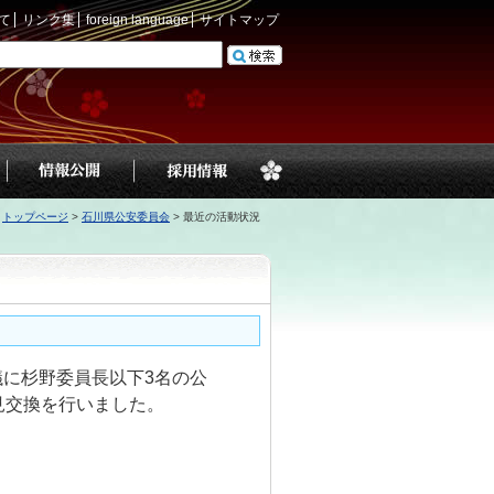
て
リンク集
foreign language
サイトマップ
トップページ
>
石川県公安委員会
>
最近の活動状況
議に杉野委員長以下3名の公
見交換を行いました。