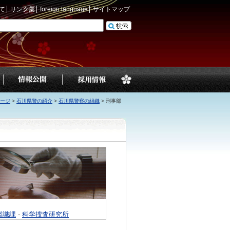
て
リンク集
foreign language
サイトマップ
ージ
>
石川県警の紹介
>
石川県警察の組織
>
刑事部
鑑識課
-
科学捜査研究所