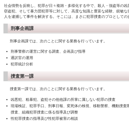
社会情勢を反映し、犯罪が日々複雑・多様化する中で、殺人・強盗等の凶
窃盗犯、そして暴力団犯罪等に対して、高度な知識と豊富な経験、鋭敏な
人を逮捕して事件を解決する。そこには、まさに犯罪捜査のプロとしての
刑事企画課
刑事企画課では、次のことに関する業務を行っています。
刑事警察の運営に関する調査、企画及び指導
通訳官の運用
犯罪統計分析
捜査第一課
捜査第一課では、次のことに関する業務を行っています。
凶悪犯、粗暴犯、盗犯その他他課の所掌に属しない犯罪の捜査
現場検証、犯罪手口、刑事日報、変死体の検視、移動警察、機動捜査
捜査、組織犯罪捜査に係る指導及び調整
性犯罪捜査の指導及び性犯罪被害の相談