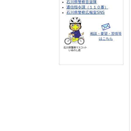
石川県警察音楽隊
通信指令課（１１０番）
石川県警察広報室SNS
相談・要望・苦情等
はこちら