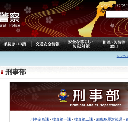
このサイトについ
トップペ
刑事部
刑事企画課
-
捜査第一課
-
捜査第二課
-
組織犯罪対策課
-