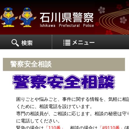
MEN
MENU
警察安全相談
困りごとや悩みごと、事件に関する情報を、気軽に相
くために、相談電話を設けています。
専門の相談員が、ご相談に応じます。相談の秘密は守
に電話してください。
緊急の場合は
「110番」
、相談の場合は
「#9110番」
(