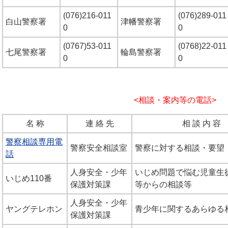
(076)216-011
(076)289-011
白山警察署
津幡警察署
0
0
(0767)53-011
(0768)22-011
七尾警察署
輪島警察署
0
0
<相談・案内等の電話>
名 称
連 絡 先
相 談 内 容
警察相談専用電
警察安全相談室
警察に対する相談・要望
話
人身安全・少年
いじめ問題で悩む児童生
いじめ110番
保護対策課
等からの相談等
人身安全・少年
ヤングテレホン
青少年に関するあらゆる
保護対策課