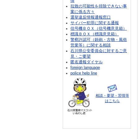
情
拉致の可能性を排除できない事
案に係る方々
選挙違反情報通報窓口
サイバー犯罪に関する通報
信号機ＢＯＸ（信号機意見箱）
標識ＢＯＸ（標識意見箱）
警察許認可（銃砲・古物・風俗
営業等）に関する相談
石川県公安委員会に対するご意
見・ご要望
匿名通報ダイヤル
foreign language
police help line
相談・要望・苦情等
はこちら