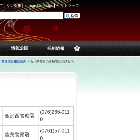
て
リンク集
foreign language
サイトマップ
>
各種電話相談案内
>
石川県警察の各種電話相談案内
(076)266-011
金沢西警察署
0
(0761)57-011
能美警察署
0