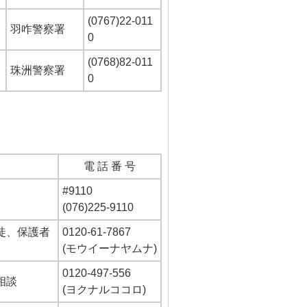
(0767)22-011
羽咋警察署
0
(0768)82-011
珠洲警察署
0
電 話 番 号
#9110
(076)225-9110
徒、保護者
0120-61-7867
(モウイーナヤムナ)
0120-497-556
相談
(ヨクナルココロ)