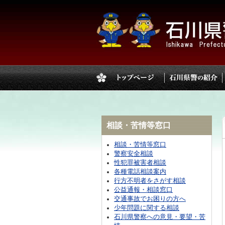
相談・苦情等窓口
相談・苦情等窓口
警察安全相談
性犯罪被害者相談
各種電話相談案内
行方不明者をさがす相談
公益通報・相談窓口
交通事故でお困りの方へ
少年問題に関する相談
石川県警察への意見・要望・苦