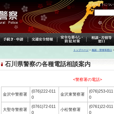
このサイトについ
トップページ
>
相談・苦情等窓口
石川県警察の各種電話相談案内
<警察署の電話>
(076)222-011
(076)253-011
金沢中警察署
金沢東警察署
0
0
(0761)72-011
(0761)22-011
大聖寺警察署
小松警察署
0
0