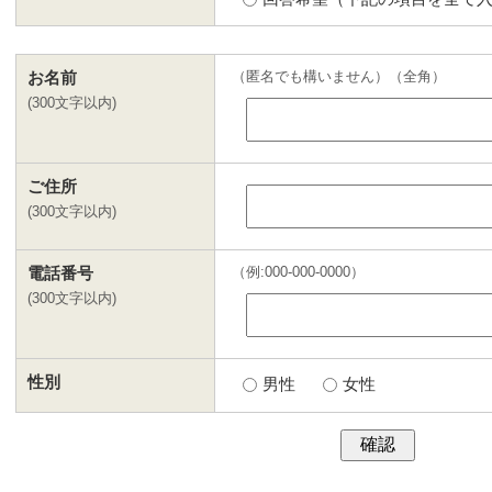
（匿名でも構いません）（全角）
お名前
(
300文字以内
)
ご住所
(
300文字以内
)
（例:000-000-0000）
電話番号
(
300文字以内
)
性別
男性
女性