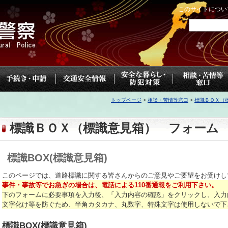
このサイトについ
トップページ
>
相談・苦情等窓口
>
標識ＢＯＸ（
標識ＢＯＸ（標識意見箱） フォーム
標識BOX(標識意見箱)
このページでは、道路標識に関する皆さんからのご意見やご要望をお受けし
事件・事故等でお急ぎの場合は、電話による110番通報をご利用下さい。
下のフォームに必要事項を入力後、「入力内容の確認」をクリックし、入力
文字化け等を防ぐため、半角カタカナ、丸数字、特殊文字は使用しないで下
標識BOX(標識意見箱)