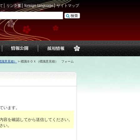
て
リンク集
foreign language
サイトマップ
標識意見箱）
>
標識ＢＯＸ（標識意見箱） フォーム
ています。
内容を確認してから送信してください。
さい。