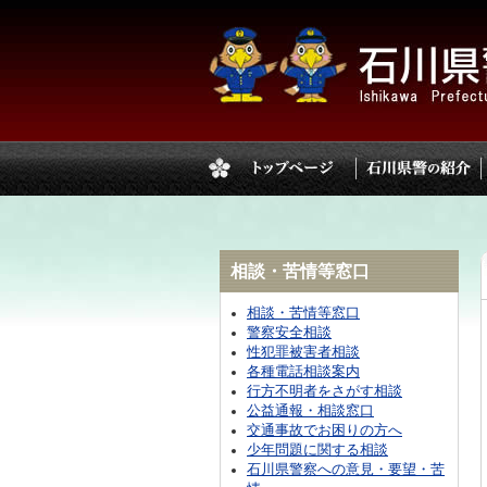
相談・苦情等窓口
相談・苦情等窓口
警察安全相談
性犯罪被害者相談
各種電話相談案内
行方不明者をさがす相談
公益通報・相談窓口
交通事故でお困りの方へ
少年問題に関する相談
石川県警察への意見・要望・苦