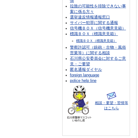
情
拉致の可能性を排除できない事
案に係る方々
選挙違反情報通報窓口
サイバー犯罪に関する通報
信号機ＢＯＸ（信号機意見箱）
標識ＢＯＸ（標識意見箱）
標識ＢＯＸ（標識意見箱）
警察許認可（銃砲・古物・風俗
営業等）に関する相談
石川県公安委員会に対するご意
見・ご要望
匿名通報ダイヤル
foreign language
police help line
相談・要望・苦情等
はこちら