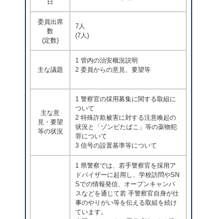
日
委員出席
7人
数
(7人)
(定数)
1 管内の治安概況説明
主な議題
2 委員からの意見、要望等
1 警察官の採用募集に関する取組に
ついて
主な意
2 特殊詐欺被害に対する注意喚起の
見・要望
状況と「ゾンビたばこ」等の薬物犯
等の状況
罪について
3 信号の設置基準等について
1 県警察では、若手警察官を採用ア
ドバイザーに起用し、学校訪問やSN
Sでの情報発信、オープンキャンパ
スなどを通じて若 手警察官自身が仕
事のやりがい等を伝える取組を続け
ています。