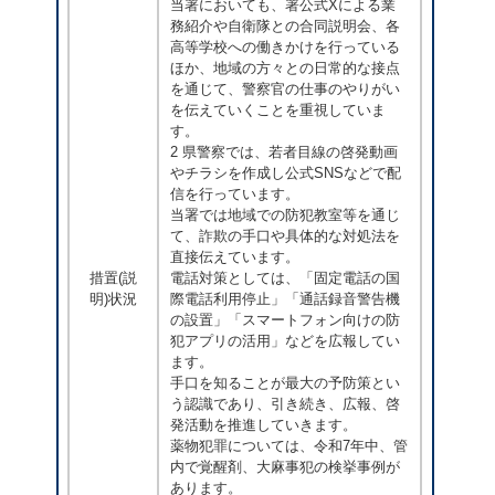
当署においても、署公式Xによる業
務紹介や自衛隊との合同説明会、各
高等学校への働きかけを行っている
ほか、地域の方々との日常的な接点
を通じて、警察官の仕事のやりがい
を伝えていくことを重視していま
す。
2 県警察では、若者目線の啓発動画
やチラシを作成し公式SNSなどで配
信を行っています。
当署では地域での防犯教室等を通じ
て、詐欺の手口や具体的な対処法を
直接伝えています。
措置(説
電話対策としては、「固定電話の国
明)状況
際電話利用停止」「通話録音警告機
の設置」「スマートフォン向けの防
犯アプリの活用」などを広報してい
ます。
手口を知ることが最大の予防策とい
う認識であり、引き続き、広報、啓
発活動を推進していきます。
薬物犯罪については、令和7年中、管
内で覚醒剤、大麻事犯の検挙事例が
あります。