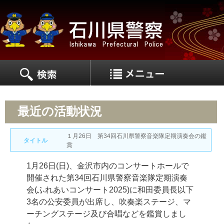
MEN
MENU
最近の活動状況
１月26日 第34回石川県警察音楽隊定期演奏会の鑑
タイトル
賞
1月26日(日)、金沢市内のコンサートホールで
開催された第34回石川県警察音楽隊定期演奏
会(ふれあいコンサート2025)に和田委員長以下
3名の公安委員が出席し、吹奏楽ステージ、マ
ーチングステージ及び合唱などを鑑賞しまし