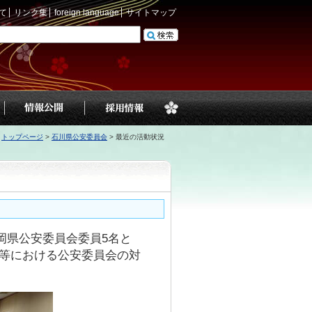
て
リンク集
foreign language
サイトマップ
トップページ
>
石川県公安委員会
>
最近の活動状況
岡県公安委員会委員5名と
震等における公安委員会の対