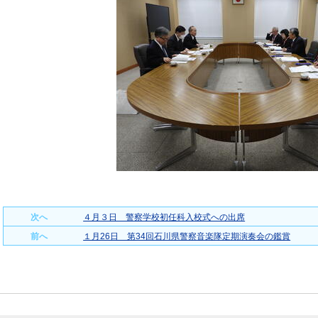
次へ
４月３日 警察学校初任科入校式への出席
前へ
１月26日 第34回石川県警察音楽隊定期演奏会の鑑賞