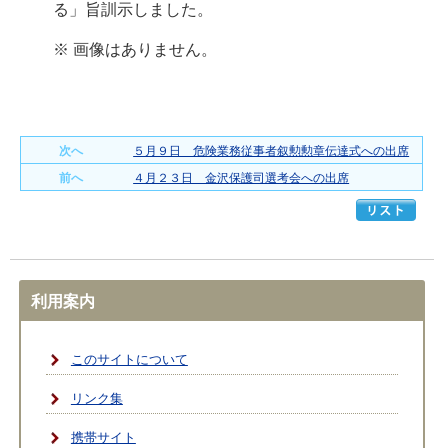
る」旨訓示しました。
※ 画像はありません。
次へ
５月９日 危険業務従事者叙勲勲章伝達式への出席
前へ
４月２３日 金沢保護司選考会への出席
利用案内
このサイトについて
リンク集
携帯サイト