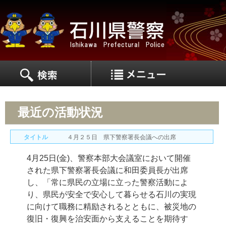
MEN
MENU
最近の活動状況
タイトル
４月２５日 県下警察署長会議への出席
4月25日(金)、警察本部大会議室において開催
された県下警察署長会議に和田委員長が出席
し、「常に県民の立場に立った警察活動によ
り、県民が安全で安心して暮らせる石川の実現
に向けて職務に精励されるとともに、被災地の
復旧・復興を治安面から支えることを期待す