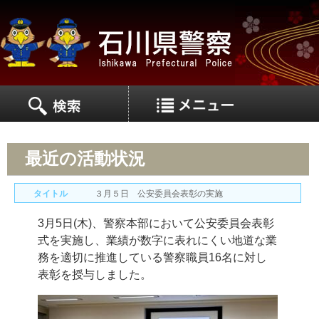
MEN
MENU
最近の活動状況
タイトル
３月５日 公安委員会表彰の実施
3月5日(木)、警察本部において公安委員会表彰
式を実施し、業績が数字に表れにくい地道な業
務を適切に推進している警察職員16名に対し
表彰を授与しました。