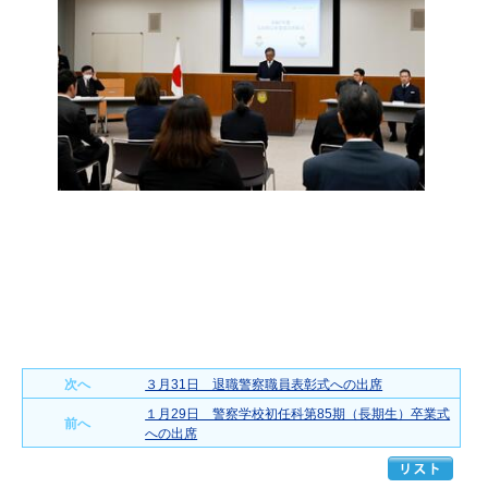
次へ
３月31日 退職警察職員表彰式への出席
１月29日 警察学校初任科第85期（長期生）卒業式
前へ
への出席