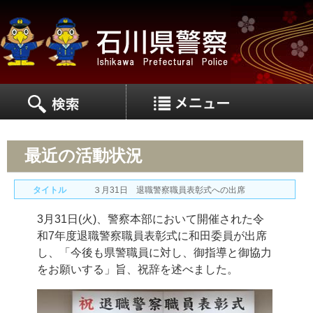
MEN
MENU
最近の活動状況
タイトル
３月31日 退職警察職員表彰式への出席
3月31日(火)、警察本部において開催された令
和7年度退職警察職員表彰式に和田委員が出席
し、「今後も県警職員に対し、御指導と御協力
をお願いする」旨、祝辞を述べました。