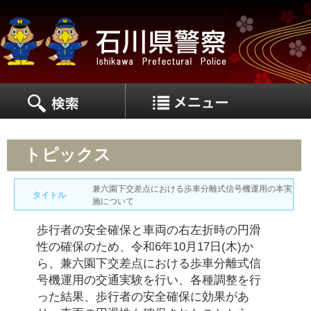
MEN
MENU
トピックス
兼六園下交差点における歩車分離式信号機運用の本実
タイトル
施について
歩行者の安全確保と車両の右左折時の円滑
性の確保のため、令和6年10月17日(木)か
ら、兼六園下交差点における歩車分離式信
号機運用の交通実験を行い、各種調整を行
った結果、歩行者の安全確保に効果があ