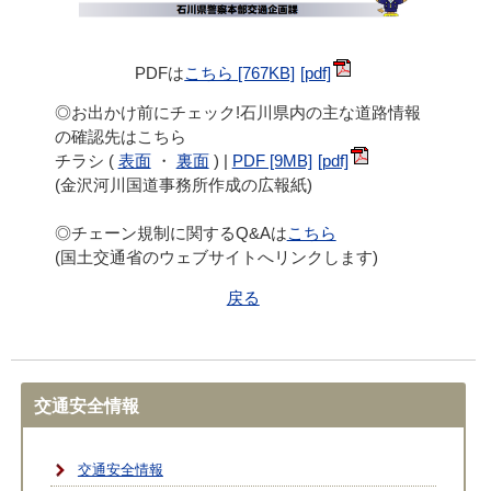
PDFは
こちら [767KB]
◎お出かけ前にチェック!石川県内の主な道路情報
の確認先はこちら
チラシ (
表面
・
裏面
) |
PDF [9MB]
(金沢河川国道事務所作成の広報紙)
◎チェーン規制に関するQ&Aは
こちら
(国土交通省のウェブサイトへリンクします)
戻る
交通安全情報
交通安全情報