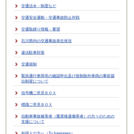
交通法令・制度など
交通安全運動・交通事故防止作戦
交通取締り情報・要望
石川県内の交通事故発生状況
違法駐車対策
交通規制
緊急通行車両等の確認申出及び規制除外車両の事前届
出制度について
信号機ご意見ＢＯＸ
標識ご意見ＢＯＸ
自動車事故被害者（重度後遺傷害者）の方々のための
支援について
外国人の方へ（To foreigners）