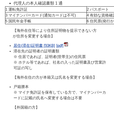
代理人の本人確認書類 1 通
1 運転免許証
2 パスポート
3 マイナンバーカード(通知カードは不可)
4 有効な資格確
5 国民年金手帳
6 住民票(発行
【海外在住等により住所証明物を提示できない方
が住所を変更する場合】
居住(滞在)証明書
[93KB]
滞在先の証明者の証明書類
※ 住居であれば、証明者(世帯主)の住民票
※ ホテル等であれば、社名の入った証明書及び営業許
可証の写し
【海外在住の方が本籍又は氏名を変更する場合】
戸籍謄本
※ マイナ免許証を保有している方で、マイナンバーカ
ードに記載の氏名へ変更する場合は不要
【外国籍の方】