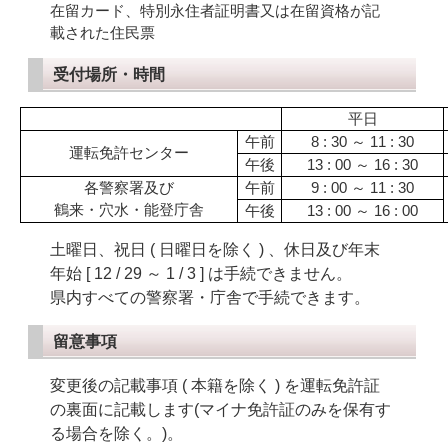
在留カード、特別永住者証明書又は在留資格が記
載された住民票
受付場所・時間
平日
午前
8 : 30 ～ 11 : 30
運転免許センター
午後
13 : 00 ～ 16 : 30
各警察署及び
午前
9 : 00 ～ 11 : 30
鶴来・穴水・能登庁舎
午後
13 : 00 ～ 16 : 00
土曜日、祝日 ( 日曜日を除く ) 、休日及び年末
年始 [ 12 / 29 ～ 1 / 3 ] は手続できません。
県内すべての警察署・庁舎で手続できます。
留意
事項
変更後の記載事項 ( 本籍を除く ) を運転免許証
の裏面に記載します(マイナ免許証のみを保有す
る場合を除く。)。