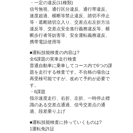
・一定の違反(11種類)
信号無視、通行区分違反、通行帯違反、
速度超過、横断等禁止違反、踏切不停止
等・遮断踏切立入り、交差点右左折方法
違反等、交差点安全進行義務違反等、横
断歩行者等妨害等、安全運転義務違反、
携帯電話使用等
■運転技能検査の内容は?
全6課題の実車走行検査
普通自動車に乗車してコース内で6つの課
題を走行する検査です。不合格の場合は
再受検可能ですが、改めて予約が必要で
す。
・6課題
指示速度走行、右折、左折、一時停止標
識のある交差点通過、信号交差点の通
過、段差乗り上げ
■運転技能検査に持っていくものは?
1運転免許証