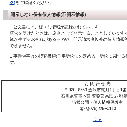
ク)
をご確認ください。
開示しない保有個人情報(不開示情報)
□ 公文書には、様々な情報が記録されています。
請求を受けたときは、原則として開示することとしています
障が生ずるおそれがあるものや、開示請求者以外の個人情報
できません。
□ 事件や事故の捜査書類(刑事訴訟法の定める「訴訟に関する
す。
お 問 合 せ 先
〒920−8553 金沢市鞍月1丁目1
石川県警察本部 警務部県民支援相
情報公開・個人情報保護室
電話(076)225−0110
戻る