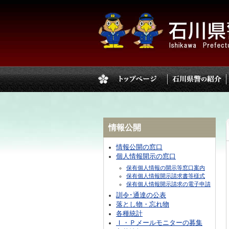
情報公開
情報公開の窓口
個人情報開示の窓口
保有個人情報の開示等窓口案内
保有個人情報開示請求書等様式
保有個人情報開示請求の電子申請
訓令･通達の公表
落とし物・忘れ物
各種統計
Ｉ・Ｐメールモニターの募集