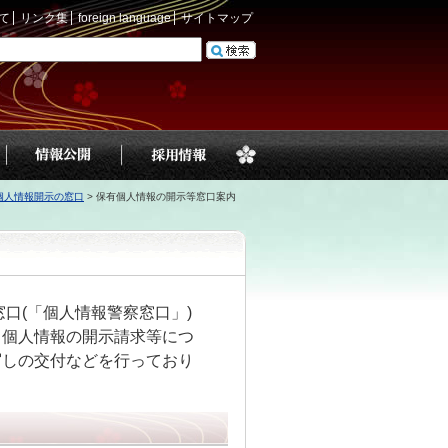
て
リンク集
foreign language
サイトマップ
個人情報開示の窓口
>
保有個人情報の開示等窓口案内
口(「個人情報警察窓口」)
る個人情報の開示請求等につ
写しの交付などを行っており