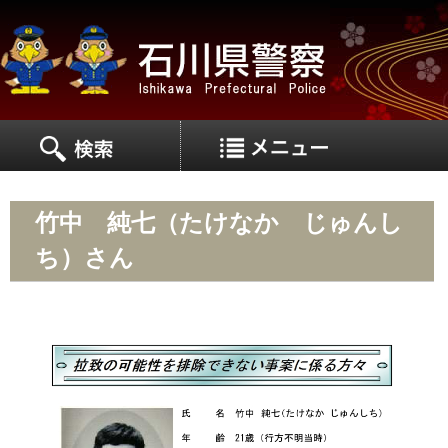
MEN
MENU
竹中 純七（たけなか じゅんし
ち）さん