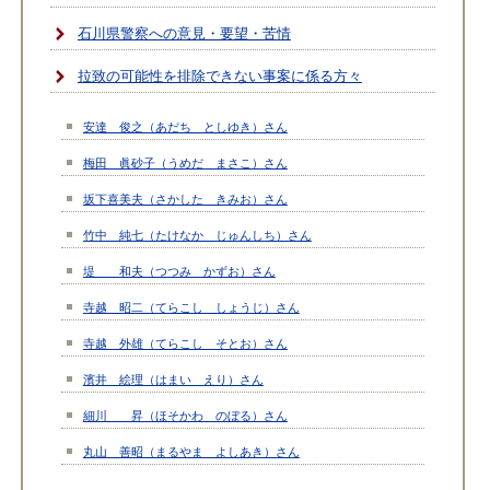
石川県警察への意見・要望・苦情
拉致の可能性を排除できない事案に係る方々
安達 俊之（あだち としゆき）さん
梅田 眞砂子（うめだ まさこ）さん
坂下喜美夫（さかした きみお）さん
竹中 純七（たけなか じゅんしち）さん
堤 和夫（つつみ かずお）さん
寺越 昭二（てらこし しょうじ）さん
寺越 外雄（てらこし そとお）さん
濱井 絵理（はまい えり）さん
細川 昇（ほそかわ のぼる）さん
丸山 善昭（まるやま よしあき）さん