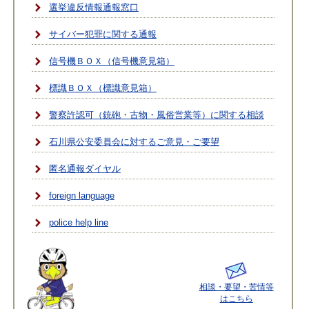
選挙違反情報通報窓口
サイバー犯罪に関する通報
信号機ＢＯＸ（信号機意見箱）
標識ＢＯＸ（標識意見箱）
警察許認可（銃砲・古物・風俗営業等）に関する相談
石川県公安委員会に対するご意見・ご要望
匿名通報ダイヤル
foreign language
police help line
相談・要望・苦情等
はこちら