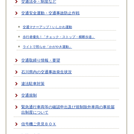
交通法令・制度など
交通安全運動・交通事故防止作戦
交通マナーアップ！いしかわ運動
歩行者優先！「チェック・ストップ・横断歩道」
ライトで照らせ「かがやき運動」
交通取締り情報・要望
石川県内の交通事故発生状況
違法駐車対策
交通規制
緊急通行車両等の確認申出及び規制除外車両の事前届
出制度について
信号機ご意見ＢＯＸ