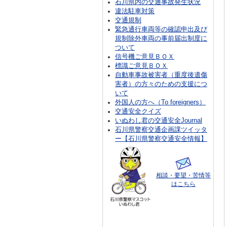
石川県内の交通事故発生状況
違法駐車対策
交通規制
緊急通行車両等の確認申出及び
規制除外車両の事前届出制度に
ついて
信号機ご意見ＢＯＸ
標識ご意見ＢＯＸ
自動車事故被害者（重度後遺傷
害者）の方々のための支援につ
いて
外国人の方へ（To foreigners）
交通安全クイズ
いぬわし君の交通安全Journal
石川県警察交通企画課ツイッタ
ー【石川県警察交通安全情報】
相談・要望・苦情等
はこちら