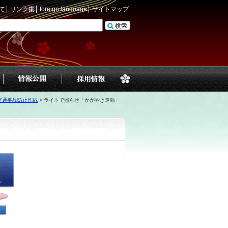
て
リンク集
foreign language
サイトマップ
交通事故防止作戦
>
ライトで照らせ「かがやき運動」