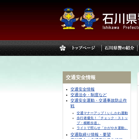
交通安全情報
交通安全情報
交通法令・制度など
交通安全運動・交通事故防止作
戦
交通マナーアップ！いしかわ運動
歩行者優先！「チェック・ストッ
プ・横断歩道」
ライトで照らせ「かがやき運動」
交通取締り情報・要望