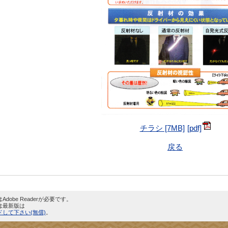
チラシ [7MB]
戻る
dobe Readerが必要です。
は最新版は
して下さい(無償)
。