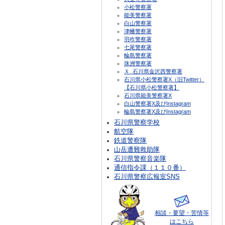
小松警察署
能美警察署
白山警察署
津幡警察署
羽咋警察署
七尾警察署
輪島警察署
珠洲警察署
Ｘ_石川県金沢西警察署
石川県小松警察署X（旧Twitter）
【石川県小松警察署】
石川県能美警察署X
白山警察署X及びInstagram
輪島警察署X及びInstagram
石川県警察学校
航空隊
鉄道警察隊
山岳遭難救助隊
石川県警察音楽隊
通信指令課（１１０番）
石川県警察広報室SNS
相談・要望・苦情等
はこちら