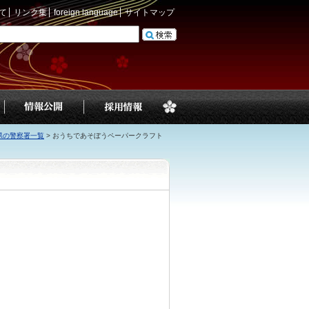
て
リンク集
foreign language
サイトマップ
県の警察署一覧
>
おうちであそぼうペーパークラフト