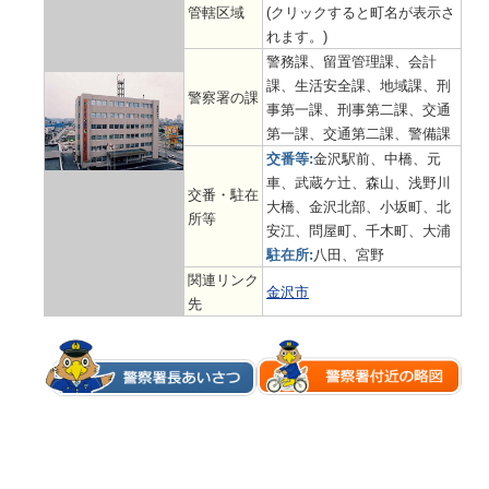
管轄区域
(クリックすると町名が表示さ
れます。)
警務課、留置管理課、会計
課、生活安全課、地域課、刑
警察署の課
事第一課、刑事第二課、交通
第一課、交通第二課、警備課
交番等:
金沢駅前、中橋、元
車、武蔵ケ辻、森山、浅野川
交番・駐在
大橋、金沢北部、小坂町、北
所等
安江、問屋町、千木町、大浦
駐在所:
八田、宮野
関連リンク
金沢市
先