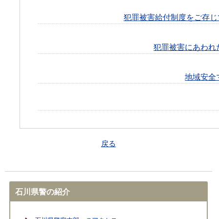
犯罪被害給付制度をご存じ
犯罪被害にあわれ
地域安全
戻る
石川県警の紹介