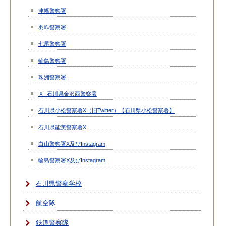
津幡警察署
羽咋警察署
七尾警察署
輪島警察署
珠洲警察署
Ｘ_石川県金沢西警察署
石川県小松警察署X（旧Twitter）【石川県小松警察署】
石川県能美警察署X
白山警察署X及びInstagram
輪島警察署X及びInstagram
石川県警察学校
航空隊
鉄道警察隊