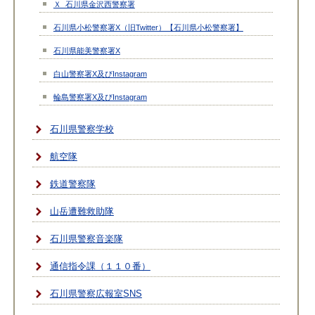
Ｘ_石川県金沢西警察署
石川県小松警察署X（旧Twitter）【石川県小松警察署】
石川県能美警察署X
白山警察署X及びInstagram
輪島警察署X及びInstagram
石川県警察学校
航空隊
鉄道警察隊
山岳遭難救助隊
石川県警察音楽隊
通信指令課（１１０番）
石川県警察広報室SNS