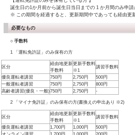
【運転免許証のみを保有している方 】
誕生日の1か月前から誕生日当日までの 1 か月間のみ申
※ この期間を経過すると、更新期間中であっても経由更
必要なもの
○ 手数料
1 「運転免許証」のみ保有の方
経由地更新
更新手数料
区分
講習手数料
手数料
※1
優良運転者講習
750円
2,750円
500円
一般運転者講習
750円
2,750円
800円
高齢者講習(優良・一般)
750円
2,750円
-
2 「マイナ免許証」のみ保有の方(書換えの申出あり ※2)
経由地更新
更新手数料
区分
講習手数料
手数料
※1
優良運転者講習
1,700円
1,000円
500円
オンライン講習
1,700円
1,000円
200円