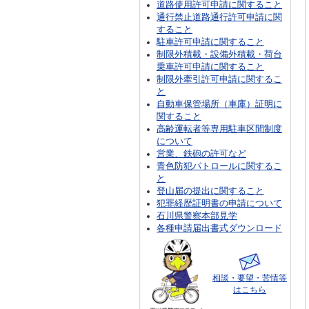
道路使用許可申請に関すること
通行禁止道路通行許可申請に関
すること
駐車許可申請に関すること
制限外積載・設備外積載・荷台
乗車許可申請に関すること
制限外牽引許可申請に関するこ
と
自動車保管場所（車庫）証明に
関すること
高齢運転者等専用駐車区間制度
について
営業、鉄砲の許可など
青色防犯パトロールに関するこ
と
登山届の提出に関すること
犯罪経歴証明書の申請について
石川県警察本部見学
各種申請届出書式ダウンロード
相談・要望・苦情等
はこちら