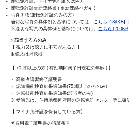
運転免許証、マイナ免許証又は両方
運転免許証更新連絡書 ( 更新連絡ハガキ )
写真 1 枚(運転免許証のみの方)
適切な写真の具体例と基準については、
こちら [184KB]
不適切な写真の具体例と基準については、
こちら [200KB
○ 該当する方のみ
【 視力又は聴力に不安がある方 】
眼鏡又は補聴器
【 70 才以上の方 ( 有効期間満了日現在の年齢 ) 】
・ 高齢者講習終了証明書
・ 認知機能検査結果通知書(75歳以上の方のみ)
・ 運転技能検査結果通知書(該当者のみ)
※ 受講先は、住所地都道府県の運転免許センター等に確
【 マイナ免許証を保有している方
】
署名用電子証明書の暗証番号