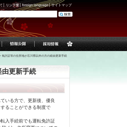
て
リンク集
foreign language
サイトマップ
>
免許証等の住所地が石川県以外の方の経由更新手続
経由更新手続
れている方で、更新後、優良
をすることができる制度で
の転入手続前でも運転免許証