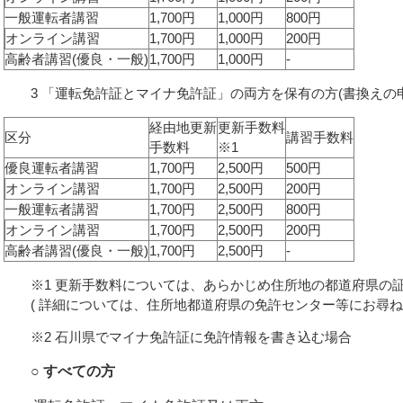
一般運転者講習
1,700円
1,000円
800円
オンライン講習
1,700円
1,000円
200円
高齢者講習(優良・一般)
1,700円
1,000円
-
3 「運転免許証とマイナ免許証」の両方を保有の方(書換えの申
経由地更新
更新手数料
区分
講習手数料
手数料
※1
優良運転者講習
1,700円
2,500円
500円
オンライン講習
1,700円
2,500円
200円
一般運転者講習
1,700円
2,500円
800円
オンライン講習
1,700円
2,500円
200円
高齢者講習(優良・一般)
1,700円
2,500円
-
※1 更新手数料については、あらかじめ住所地の都道府県の
( 詳細については、住所地都道府県の免許センター等にお尋ね
※2 石川県でマイナ免許証に免許情報を書き込む場合
○ すべての方