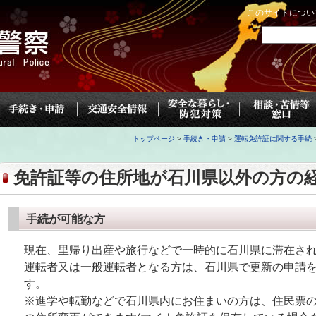
このサイトについ
トップページ
>
手続き・申請
>
運転免許証に関する手続
免許証等の住所地が石川県以外の方の
手続が可能な方
現在、里帰り出産や旅行などで一時的に石川県に滞在さ
運転者又は一般運転者となる方は、石川県で更新の申請
す。
※進学や転勤などで石川県内にお住まいの方は、住民票