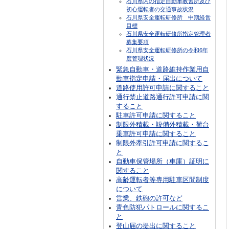
石川県内の指定自動車教習所及び
初心運転者の交通事故状況
石川県安全運転研修所 中期経営
目標
石川県安全運転研修所指定管理者
募集要項
石川県安全運転研修所の令和6年
度管理状況
緊急自動車・道路維持作業用自
動車指定申請・届出について
道路使用許可申請に関すること
通行禁止道路通行許可申請に関
すること
駐車許可申請に関すること
制限外積載・設備外積載・荷台
乗車許可申請に関すること
制限外牽引許可申請に関するこ
と
自動車保管場所（車庫）証明に
関すること
高齢運転者等専用駐車区間制度
について
営業、鉄砲の許可など
青色防犯パトロールに関するこ
と
登山届の提出に関すること