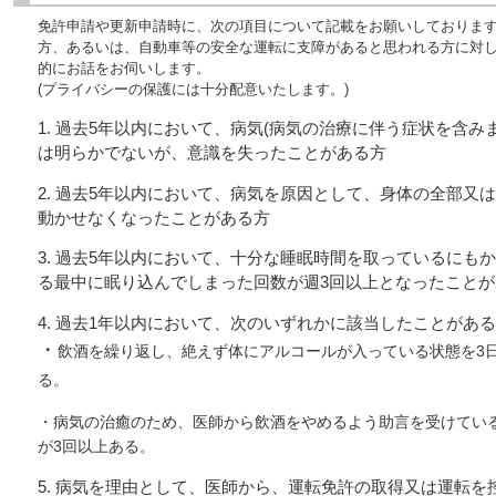
免許申請や更新申請時に、次の項目について記載をお願いしておりま
方、あるいは、自動車等の安全な運転に支障があると思われる方に対
的にお話をお伺いします。
(プライバシーの保護には十分配意いたします。)
1. 過去5年以内において、病気(病気の治療に伴う症状を含み
は明らかでないが、意識を失ったことがある方
2. 過去5年以内において、病気を原因として、身体の全部又
動かせなくなったことがある方
3. 過去5年以内において、十分な睡眠時間を取っているにも
る最中に眠り込んでしまった回数が週3回以上となったことが
4. 過去1年以内において、次のいずれかに該当したことがあ
・
飲酒を繰り返し、絶えず体にアルコールが入っている状態を3
る。
・病気の治癒のため、医師から飲酒をやめるよう助言を受けてい
が3回以上ある。
5. 病気を理由として、医師から、運転免許の取得又は運転