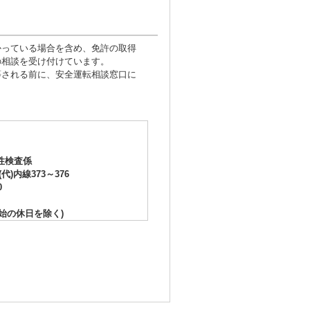
かっている場合を含め、免許の取得
の相談を受け付けています。
等される前に、安全運転相談窓口に
性検査係
(代)内線373～376
0
年始の休日を除く)