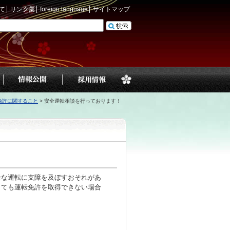
て
リンク集
foreign language
サイトマップ
免許に関すること
>
安全運転相談を行っております！
全な運転に支障を及ぼすおそれがあ
しても運転免許を取得できない場合