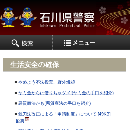
MEN
MENU
生活安全の確保
■
やめよう不法投棄、野外焼却
■
ヤミ金からは借りちゃダメ!(ヤミ金の手口を紹介)
■
悪質商法かも(悪質商法の手口を紹介)
■
銃刀法改正による「申請制度」について [49KB]