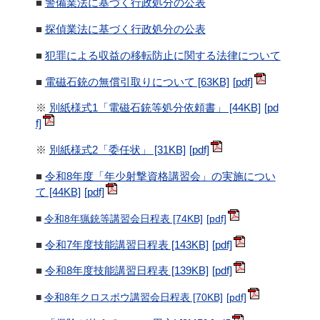
■
警備業法に基づく行政処分の公表
■
探偵業法に基づく行政処分の公表
■
犯罪による収益の移転防止に関する法律について
■
電磁石銃の無償引取りについて [63KB]
※
別紙様式1「電磁石銃等処分依頼書」 [44KB]
※
別紙様式2「委任状」 [31KB]
■
令和8年度「年少射撃資格講習会」の実施につい
て [44KB]
■
令和8年猟銃等講習会日程表 [74KB]
■
令和7年度技能講習日程表 [143KB]
■
令和8年度技能講習日程表 [139KB]
■
令和8年クロスボウ講習会日程表 [70KB]