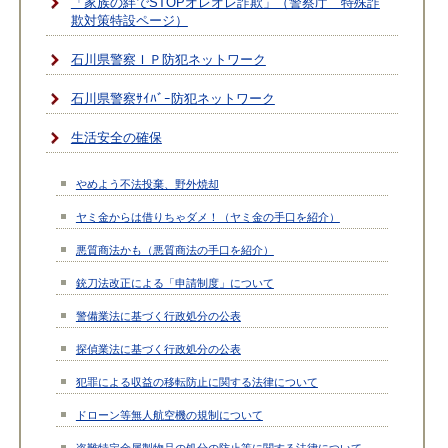
「家族の絆でSTOPオレオレ詐欺」（警察庁 特殊詐
欺対策特設ページ）
石川県警察ＩＰ防犯ネットワーク
石川県警察ｻｲﾊﾞｰ防犯ネットワーク
生活安全の確保
やめよう不法投棄、野外焼却
ヤミ金からは借りちゃダメ！（ヤミ金の手口を紹介）
悪質商法かも（悪質商法の手口を紹介）
銃刀法改正による「申請制度」について
警備業法に基づく行政処分の公表
探偵業法に基づく行政処分の公表
犯罪による収益の移転防止に関する法律について
ドローン等無人航空機の規制について
盗難特定金属製物品の処分の防止等に関する法律について