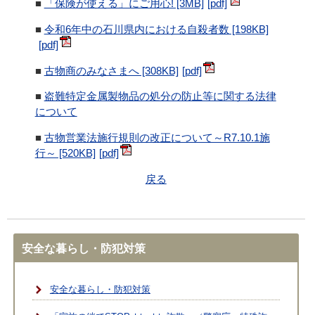
■
「保険が使える」にご用心! [3MB]
■
令和6年中の石川県内における自殺者数 [198KB]
■
古物商のみなさまへ [308KB]
■
盗難特定金属製物品の処分の防止等に関する法律
について
■
古物営業法施行規則の改正について～R7.10.1施
行～ [520KB]
戻る
安全な暮らし・防犯対策
安全な暮らし・防犯対策