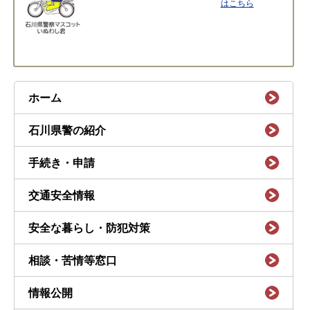
はこちら
ホーム
石川県警の紹介
手続き・申請
交通安全情報
安全な暮らし・防犯対策
相談・苦情等窓口
情報公開