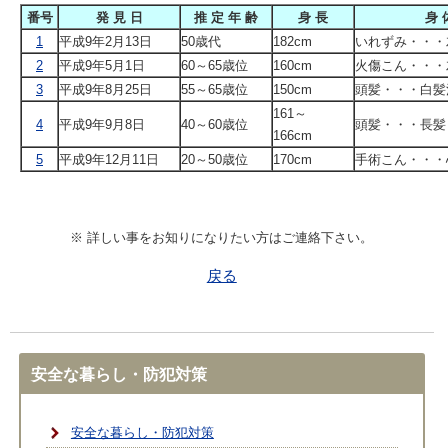
番号
発 見 日
推 定 年 齢
身 長
身 
1
平成9年2月13日
50歳代
182cm
いれずみ・・・
2
平成9年5月1日
60～65歳位
160cm
火傷こん・・・
3
平成9年8月25日
55～65歳位
150cm
頭髪・・・白髪
161～
4
平成9年9月8日
40～60歳位
頭髪・・・長髪
166cm
5
平成9年12月11日
20～50歳位
170cm
手術こん・・・
※ 詳しい事をお知りになりたい方はご連絡下さい。
戻る
安全な暮らし・防犯対策
安全な暮らし・防犯対策