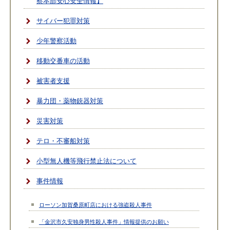
察本部安心安全情報】
サイバー犯罪対策
少年警察活動
移動交番車の活動
被害者支援
暴力団・薬物銃器対策
災害対策
テロ・不審船対策
小型無人機等飛行禁止法について
事件情報
ローソン加賀桑原町店における強盗殺人事件
「金沢市久安独身男性殺人事件」情報提供のお願い