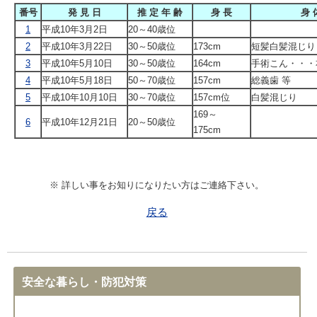
番号
発 見 日
推 定 年 齢
身 長
身 
1
平成10年3月2日
20～40歳位
2
平成10年3月22日
30～50歳位
173cm
短髪白髪混じり
3
平成10年5月10日
30～50歳位
164cm
手術こん・・・
4
平成10年5月18日
50～70歳位
157cm
総義歯 等
5
平成10年10月10日
30～70歳位
157cm位
白髪混じり
169～
6
平成10年12月21日
20～50歳位
175cm
※ 詳しい事をお知りになりたい方はご連絡下さい。
戻る
安全な暮らし・防犯対策