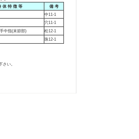
 体 特 徴 等
備 考
中11-1
穴11-1
手中指(末節部)
松12-1
珠12-1
下さい。