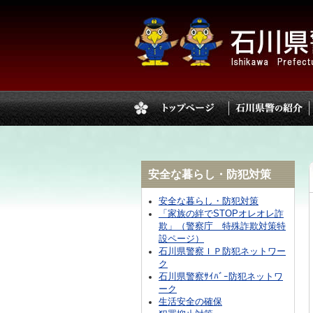
安全な暮らし・防犯対策
安全な暮らし・防犯対策
「家族の絆でSTOPオレオレ詐
欺」（警察庁 特殊詐欺対策特
設ページ）
石川県警察ＩＰ防犯ネットワー
ク
石川県警察ｻｲﾊﾞｰ防犯ネットワ
ーク
生活安全の確保