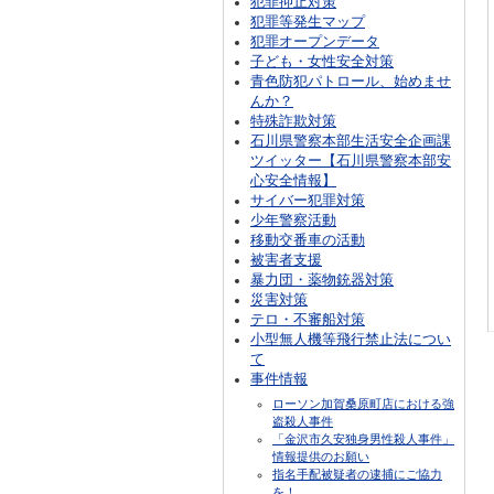
犯罪抑止対策
犯罪等発生マップ
犯罪オープンデータ
子ども・女性安全対策
青色防犯パトロール、始めませ
んか？
特殊詐欺対策
石川県警察本部生活安全企画課
ツイッター【石川県警察本部安
心安全情報】
サイバー犯罪対策
少年警察活動
移動交番車の活動
被害者支援
暴力団・薬物銃器対策
災害対策
テロ・不審船対策
小型無人機等飛行禁止法につい
て
事件情報
ローソン加賀桑原町店における強
盗殺人事件
「金沢市久安独身男性殺人事件」
情報提供のお願い
指名手配被疑者の逮捕にご協力
を！