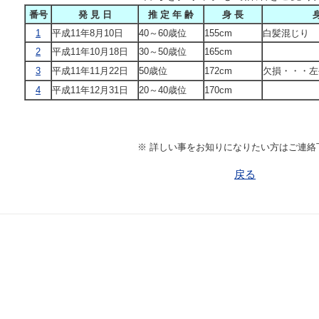
番号
発 見 日
推 定 年 齢
身 長
身
1
平成11年8月10日
40～60歳位
155cm
白髪混じり
2
平成11年10月18日
30～50歳位
165cm
3
平成11年11月22日
50歳位
172cm
欠損・・・左
4
平成11年12月31日
20～40歳位
170cm
※ 詳しい事をお知りになりたい方はご連絡
戻る