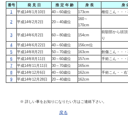
番号
発 見 日
推 定 年 齢
身 長
身 
1
平成14年1月10日
40～60歳位
173cm
種痘こん・・・
160～
2
平成14年2月2日
20～40歳位
170cm
前額部から頭頂
3
平成14年6月2日
60～80歳位
154cm
り
4
平成14年6月22日
40～60歳位
156cm位
5
平成14年8月2日
50～70歳位
163cm
創傷こん・・・
6
平成14年8月11日
30～60歳位
157cm
手術こん・・・
7
平成14年11月11日
30～70歳位
165cm
8
平成14年12月6日
40～60歳位
162cm
手術こん・・右
9
平成14年12月28日
20～40歳位
162cm
※ 詳しい事をお知りになりたい方はご連絡下さい。
戻る