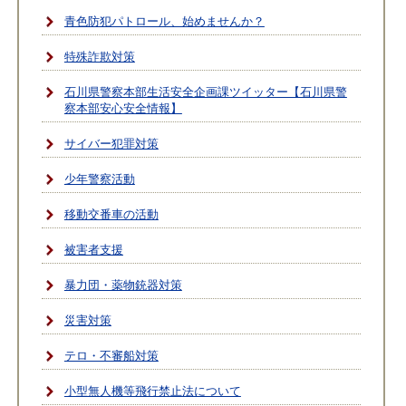
青色防犯パトロール、始めませんか？
特殊詐欺対策
石川県警察本部生活安全企画課ツイッター【石川県警
察本部安心安全情報】
サイバー犯罪対策
少年警察活動
移動交番車の活動
被害者支援
暴力団・薬物銃器対策
災害対策
テロ・不審船対策
小型無人機等飛行禁止法について