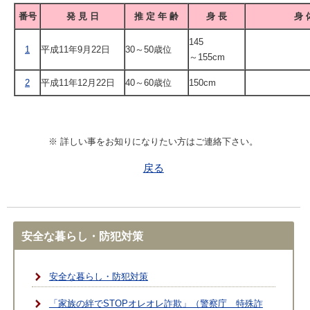
番号
発 見 日
推 定 年 齢
身 長
身 
145
1
平成11年9月22日
30～50歳位
～155cm
2
平成11年12月22日
40～60歳位
150cm
※ 詳しい事をお知りになりたい方はご連絡下さい。
戻る
安全な暮らし・防犯対策
安全な暮らし・防犯対策
「家族の絆でSTOPオレオレ詐欺」（警察庁 特殊詐