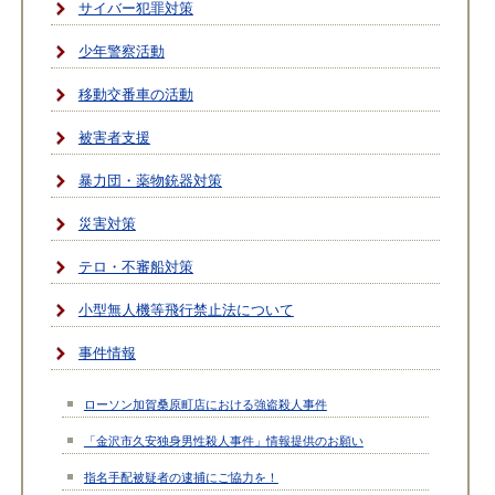
サイバー犯罪対策
少年警察活動
移動交番車の活動
被害者支援
暴力団・薬物銃器対策
災害対策
テロ・不審船対策
小型無人機等飛行禁止法について
事件情報
ローソン加賀桑原町店における強盗殺人事件
「金沢市久安独身男性殺人事件」情報提供のお願い
指名手配被疑者の逮捕にご協力を！