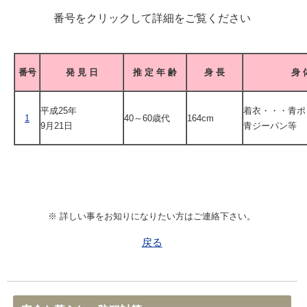
番号をクリックして詳細をご覧ください
番号
発 見 日
推 定 年 齢
身 長
身 
平成25年
着衣・・・青ポ
1
40～60歳代
164cm
9月21日
青ジーパン等
※ 詳しい事をお知りになりたい方はご連絡下さい。
戻る