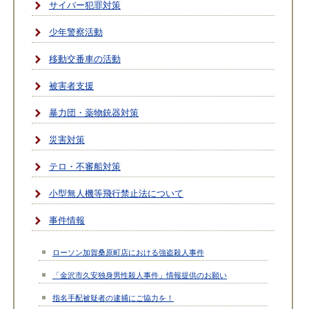
サイバー犯罪対策
少年警察活動
移動交番車の活動
被害者支援
暴力団・薬物銃器対策
災害対策
テロ・不審船対策
小型無人機等飛行禁止法について
事件情報
ローソン加賀桑原町店における強盗殺人事件
「金沢市久安独身男性殺人事件」情報提供のお願い
指名手配被疑者の逮捕にご協力を！