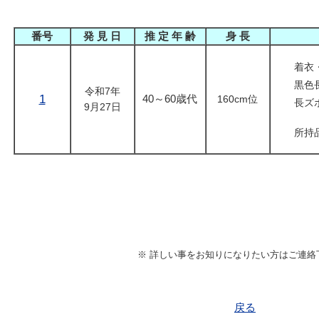
番号
発 見 日
推 定 年 齢
身 長
着衣
黒色
令和7年
1
40～60歳代
160cm位
長ズ
9月27日
所持
※ 詳しい事をお知りになりたい方はご連絡
戻る