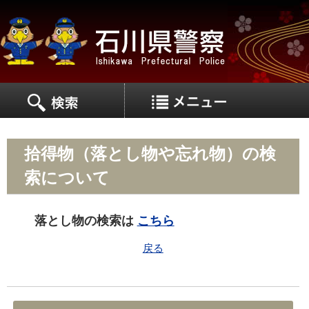
MEN
MENU
拾得物（落とし物や忘れ物）の検
索について
落とし物の検索は
こちら
戻る